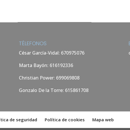
TÉLEFONOS
César García-Vidal: 670975076
Marta Bayón: 616192336
Christian Power: 699069808
Gonzalo De la Torre: 615861708
ítica de seguridad
Política de cookies
Mapa web